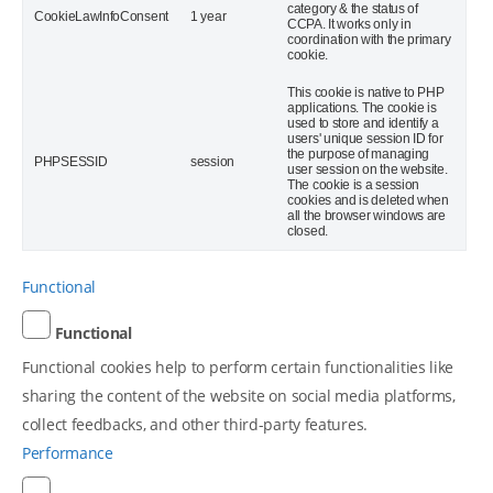
category & the status of
CookieLawInfoConsent
1 year
CCPA. It works only in
coordination with the primary
cookie.
This cookie is native to PHP
applications. The cookie is
used to store and identify a
users' unique session ID for
the purpose of managing
PHPSESSID
session
user session on the website.
The cookie is a session
cookies and is deleted when
all the browser windows are
closed.
Functional
Functional
Functional cookies help to perform certain functionalities like
sharing the content of the website on social media platforms,
collect feedbacks, and other third-party features.
Performance