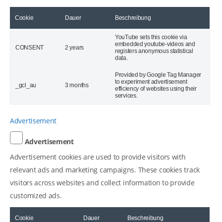
Cookie
Dauer
Beschreibung
YouTube sets this cookie via
embedded youtube-videos and
CONSENT
2 years
registers anonymous statistical
data.
Provided by Google Tag Manager
to experiment advertisement
_gcl_au
3 months
efficiency of websites using their
services.
Advertisement
Advertisement
Advertisement cookies are used to provide visitors with
relevant ads and marketing campaigns. These cookies track
visitors across websites and collect information to provide
customized ads.
Cookie
Dauer
Beschreibung