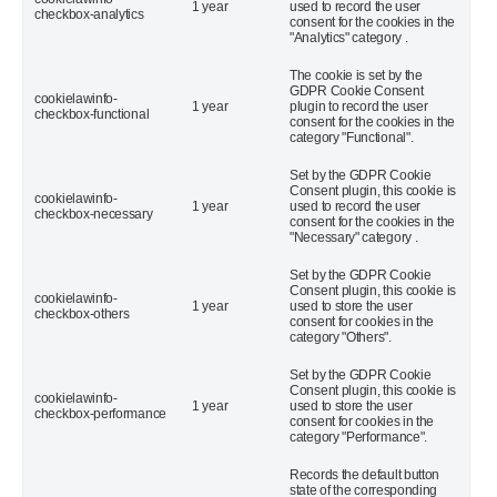
1 year
used to record the user
checkbox-analytics
consent for the cookies in the
"Analytics" category .
The cookie is set by the
GDPR Cookie Consent
cookielawinfo-
1 year
plugin to record the user
checkbox-functional
consent for the cookies in the
category "Functional".
Set by the GDPR Cookie
Consent plugin, this cookie is
cookielawinfo-
1 year
used to record the user
checkbox-necessary
consent for the cookies in the
"Necessary" category .
Set by the GDPR Cookie
Consent plugin, this cookie is
cookielawinfo-
1 year
used to store the user
checkbox-others
consent for cookies in the
category "Others".
Set by the GDPR Cookie
Consent plugin, this cookie is
cookielawinfo-
1 year
used to store the user
checkbox-performance
consent for cookies in the
category "Performance".
Records the default button
state of the corresponding