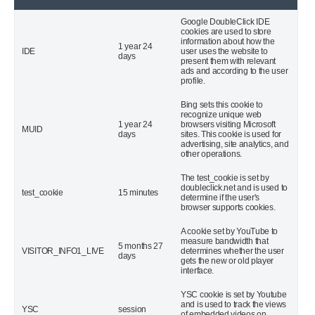
Google DoubleClick IDE
cookies are used to store
information about how the
1 year 24
IDE
user uses the website to
days
present them with relevant
ads and according to the user
profile.
Bing sets this cookie to
recognize unique web
1 year 24
browsers visiting Microsoft
MUID
days
sites. This cookie is used for
advertising, site analytics, and
other operations.
The test_cookie is set by
doubleclick.net and is used to
test_cookie
15 minutes
determine if the user's
browser supports cookies.
A cookie set by YouTube to
measure bandwidth that
5 months 27
VISITOR_INFO1_LIVE
determines whether the user
days
gets the new or old player
interface.
YSC cookie is set by Youtube
and is used to track the views
YSC
session
of embedded videos on