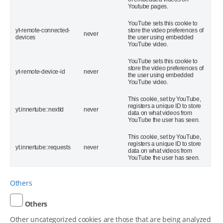
Youtube pages.
YouTube sets this cookie to
yt-remote-connected-
store the video preferences of
never
devices
the user using embedded
YouTube video.
YouTube sets this cookie to
store the video preferences of
yt-remote-device-id
never
the user using embedded
YouTube video.
This cookie, set by YouTube,
registers a unique ID to store
yt.innertube::nextId
never
data on what videos from
YouTube the user has seen.
This cookie, set by YouTube,
registers a unique ID to store
yt.innertube::requests
never
data on what videos from
YouTube the user has seen.
Others
Others
Other uncategorized cookies are those that are being analyzed