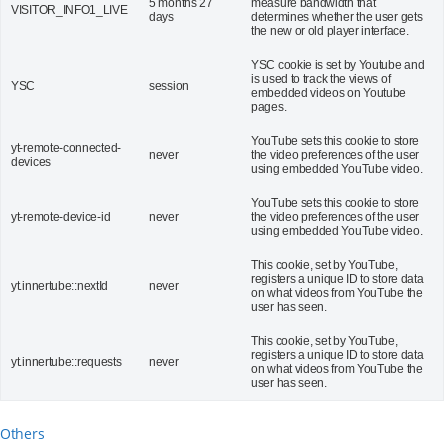
5 months 27
measure bandwidth that
VISITOR_INFO1_LIVE
days
determines whether the user gets
the new or old player interface.
YSC cookie is set by Youtube and
is used to track the views of
YSC
session
embedded videos on Youtube
pages.
YouTube sets this cookie to store
yt-remote-connected-
never
the video preferences of the user
devices
using embedded YouTube video.
YouTube sets this cookie to store
yt-remote-device-id
never
the video preferences of the user
using embedded YouTube video.
This cookie, set by YouTube,
registers a unique ID to store data
yt.innertube::nextId
never
on what videos from YouTube the
user has seen.
This cookie, set by YouTube,
registers a unique ID to store data
yt.innertube::requests
never
on what videos from YouTube the
user has seen.
Others