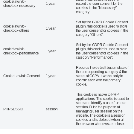
cookielawinfo-
1 year
record the user consent for the
checkbox-necessary
cookies in the "Necessary"
category .
Set by the GDPR Cookie Consent
cookielawinfo-
plugin, this cookie is used to store
1 year
checkbox-others
the user consent for cookies in the
category "Others".
Set by the GDPR Cookie Consent
cookielawinfo-
plugin, this cookie is used to store
1 year
checkbox-performance
the user consent for cookies in the
category "Performance".
Records the default button state of
the corresponding category & the
CookieLawInfoConsent
1 year
status of CCPA. It works only in
coordination with the primary
cookie.
This cookie is native to PHP
applications. The cookie is used to
store and identify a users' unique
session ID for the purpose of
PHPSESSID
session
managing user session on the
website. The cookie is a session
cookies and is deleted when all
the browser windows are closed.