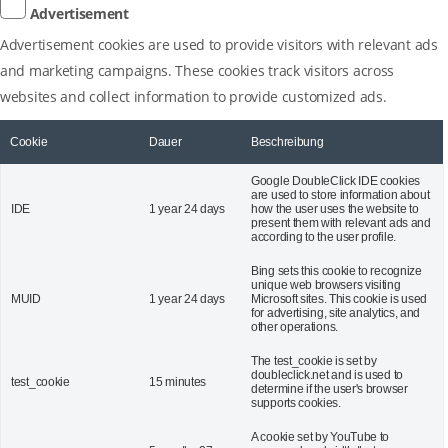
Advertisement
Advertisement cookies are used to provide visitors with relevant ads
and marketing campaigns. These cookies track visitors across
websites and collect information to provide customized ads.
Cookie
Dauer
Beschreibung
Google DoubleClick IDE cookies
are used to store information about
IDE
1 year 24 days
how the user uses the website to
present them with relevant ads and
according to the user profile.
Bing sets this cookie to recognize
unique web browsers visiting
MUID
1 year 24 days
Microsoft sites. This cookie is used
for advertising, site analytics, and
other operations.
The test_cookie is set by
doubleclick.net and is used to
test_cookie
15 minutes
determine if the user's browser
supports cookies.
A cookie set by YouTube to