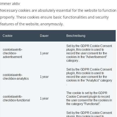
immer aktiv
Necessary cookies are absolutely essential for the website to function
properly. These cookies ensure basic functionalities and security
features of the website, anonymously.
Cookie
Dauer
Beschreibung
Set by the GDPR Cookie Consent
cookielawinfo-
plugin, this cookie is used to
checkbox-
1 year
record the user consent for the
advertisement
cookies in the "Advertisement"
category .
Set by the GDPR Cookie Consent
plugin, this cookie is used to
cookielawinfo-
1 year
record the user consent for the
checkbox-analytics
cookies in the "Analytics" category
.
The cookie is set by the GDPR
cookielawinfo-
Cookie Consent plugin to record
1 year
checkbox-functional
the user consent for the cookies in
the category "Functional".
Set by the GDPR Cookie Consent
plugin, this cookie is used to