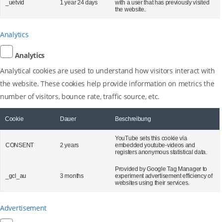
_uetvid
1 year 24 days
with a user that has previously visited
the website.
Analytics
Analytics
Analytical cookies are used to understand how visitors interact with
the website. These cookies help provide information on metrics the
number of visitors, bounce rate, traffic source, etc.
Cookie
Dauer
Beschreibung
YouTube sets this cookie via
CONSENT
2 years
embedded youtube-videos and
registers anonymous statistical data.
Provided by Google Tag Manager to
_gcl_au
3 months
experiment advertisement efficiency of
websites using their services.
Advertisement