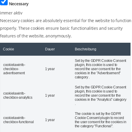
Necessary
immer aktiv
Necessary cookies are absolutely essential for the website to function
properly. These cookies ensure basic functionalities and security
features of the website, anonymously.
Cookie
Dauer
Beschreibung
Set by the GDPR Cookie Consent
cookielawinfo-
plugin, this cookie is used to
checkbox-
1 year
record the user consent for the
advertisement
cookies in the "Advertisement"
category .
Set by the GDPR Cookie Consent
plugin, this cookie is used to
cookielawinfo-
1 year
record the user consent for the
checkbox-analytics
cookies in the "Analytics" category
.
The cookie is set by the GDPR
cookielawinfo-
Cookie Consent plugin to record
1 year
checkbox-functional
the user consent for the cookies in
the category "Functional".