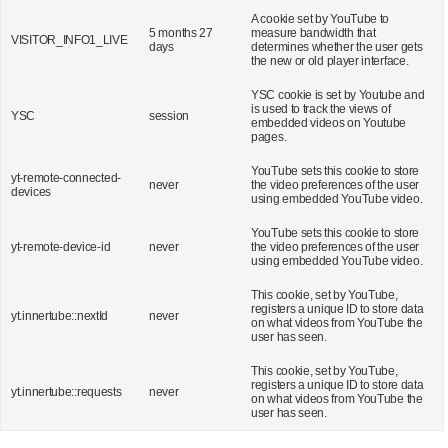
A cookie set by YouTube to
5 months 27
measure bandwidth that
VISITOR_INFO1_LIVE
days
determines whether the user gets
the new or old player interface.
YSC cookie is set by Youtube and
is used to track the views of
YSC
session
embedded videos on Youtube
pages.
YouTube sets this cookie to store
yt-remote-connected-
never
the video preferences of the user
devices
using embedded YouTube video.
YouTube sets this cookie to store
yt-remote-device-id
never
the video preferences of the user
using embedded YouTube video.
This cookie, set by YouTube,
registers a unique ID to store data
yt.innertube::nextId
never
on what videos from YouTube the
user has seen.
This cookie, set by YouTube,
registers a unique ID to store data
yt.innertube::requests
never
on what videos from YouTube the
user has seen.