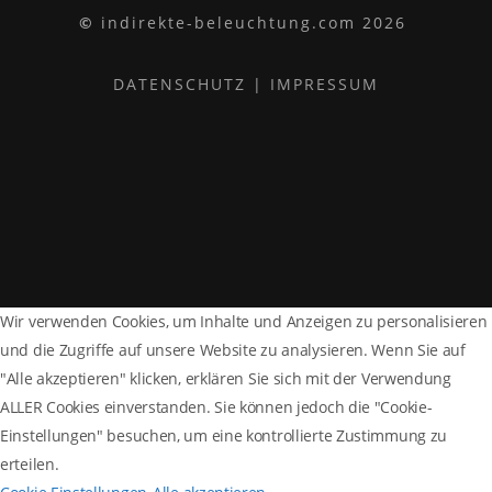
©
indirekte-beleuchtung.com 2026
DATENSCHUTZ
|
IMPRESSUM
Wir verwenden Cookies, um Inhalte und Anzeigen zu personalisieren
und die Zugriffe auf unsere Website zu analysieren. Wenn Sie auf
"Alle akzeptieren" klicken, erklären Sie sich mit der Verwendung
ALLER Cookies einverstanden. Sie können jedoch die "Cookie-
Einstellungen" besuchen, um eine kontrollierte Zustimmung zu
erteilen.