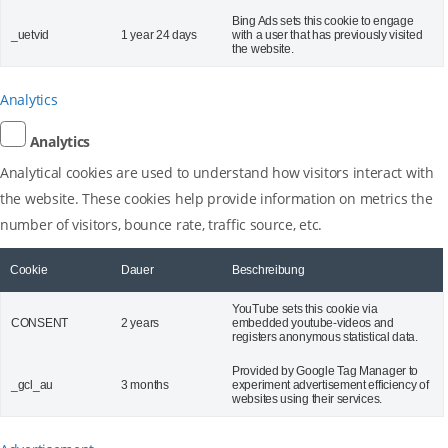
Bing Ads sets this cookie to engage
_uetvid
1 year 24 days
with a user that has previously visited
the website.
Analytics
Analytics
Analytical cookies are used to understand how visitors interact with
the website. These cookies help provide information on metrics the
number of visitors, bounce rate, traffic source, etc.
Cookie
Dauer
Beschreibung
YouTube sets this cookie via
CONSENT
2 years
embedded youtube-videos and
registers anonymous statistical data.
Provided by Google Tag Manager to
_gcl_au
3 months
experiment advertisement efficiency of
websites using their services.