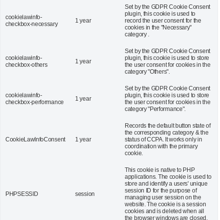
Set by the GDPR Cookie Consent
plugin, this cookie is used to
cookielawinfo-
1 year
record the user consent for the
checkbox-necessary
cookies in the "Necessary"
category .
Set by the GDPR Cookie Consent
cookielawinfo-
plugin, this cookie is used to store
1 year
checkbox-others
the user consent for cookies in the
category "Others".
Set by the GDPR Cookie Consent
cookielawinfo-
plugin, this cookie is used to store
1 year
checkbox-performance
the user consent for cookies in the
category "Performance".
Records the default button state of
the corresponding category & the
CookieLawInfoConsent
1 year
status of CCPA. It works only in
coordination with the primary
cookie.
This cookie is native to PHP
applications. The cookie is used to
store and identify a users' unique
session ID for the purpose of
PHPSESSID
session
managing user session on the
website. The cookie is a session
cookies and is deleted when all
the browser windows are closed.