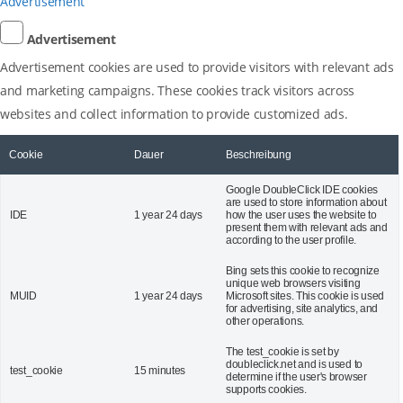
Advertisement
Advertisement
Advertisement cookies are used to provide visitors with relevant ads
and marketing campaigns. These cookies track visitors across
websites and collect information to provide customized ads.
Cookie
Dauer
Beschreibung
Google DoubleClick IDE cookies
are used to store information about
IDE
1 year 24 days
how the user uses the website to
present them with relevant ads and
according to the user profile.
Bing sets this cookie to recognize
unique web browsers visiting
MUID
1 year 24 days
Microsoft sites. This cookie is used
for advertising, site analytics, and
other operations.
The test_cookie is set by
doubleclick.net and is used to
test_cookie
15 minutes
determine if the user's browser
supports cookies.