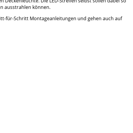
en Deckenleuchte. Die LED-Streifen selbst sollen dabei so
en ausstrahlen können.
ritt-für-Schritt Montageanleitungen und gehen auch auf