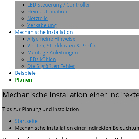
LED Steuerung / Controller
Heimautomation
Netzteile
Verkabelung
Mechanische Installation
Allgemeine Hinweise
Vouten, Stuckleisten & Profile
Montage-Anleitungen
LEDs kühlen
Die 5 größten Fehler
Beispiele
Planen
Mechanische Installation einer indire
Tips zur Planung und Installation
Startseite
Mechanische Installation einer indirekten Beleucht