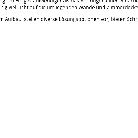
tung um Einiges aufwendiger als das Anbringen einer einfach
zeitig viel Licht auf die umliegenden Wände und Zimmerdeck
um Aufbau, stellen diverse Lösungsoptionen vor, bieten Sch